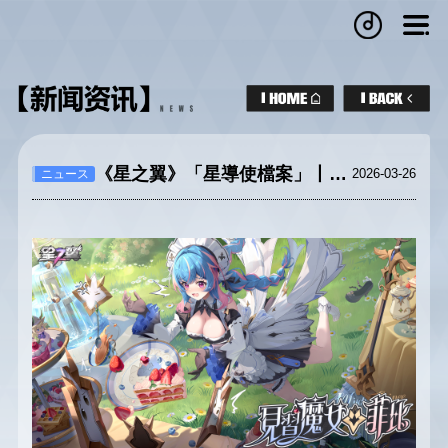
《星之翼》「星導使檔案」丨見習魔女-菲比
2026-03-26
ニュース