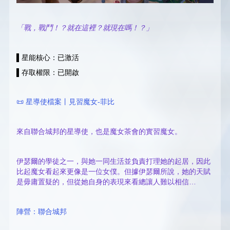
「戰，戰鬥！？就在這裡？就現在嗎！？」
▌星能核心：已激活
▌存取權限：已開啟
📜 星導使檔案丨見習魔女-菲比
來自聯合城邦的星導使，也是魔女茶會的實習魔女。
伊瑟爾的學徒之一，與她一同生活並負責打理她的起居，因此
比起魔女看起來更像是一位女僕。但據伊瑟爾所說，她的天賦
是毋庸置疑的，但從她自身的表現來看總讓人難以相信…
陣營：聯合城邦