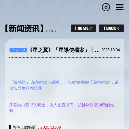
《星之翼》「星導使檔案」丨白龍騎士-加拉哈德・破曉
2025-10-04
ニュース
「白龍騎士-加拉哈德・破曉」：自稱“白龍騎士加拉哈德”，是
來自異世界的訪客。
身著純白戰甲的騎士，為人正直高尚，彷彿沐浴著神聖的光
輝。
▌角色上線時間：
2025/10/09