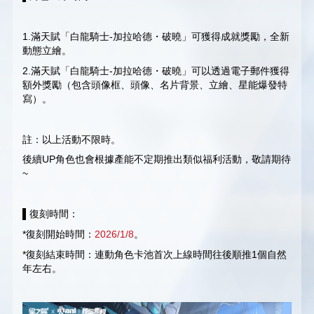
1.滿天賦「白龍騎士-加拉哈德・破曉」可獲得成就獎勵，全新
動態立繪。
2.滿天賦「白龍騎士-加拉哈德・破曉」可以透過電子郵件獲得
額外獎勵（包含頭像框、頭像、名片背景、立繪、星能爆發特
寫）。
註：以上活動不限時。
後續UP角色也會根據產能不定期推出類似福利活動，敬請期待
~
▌復刻時間：
*復刻開始時間：
2026/1/8
。
*復刻結束時間：連動角色卡池首次上線時間往後順推1個自然
年左右。