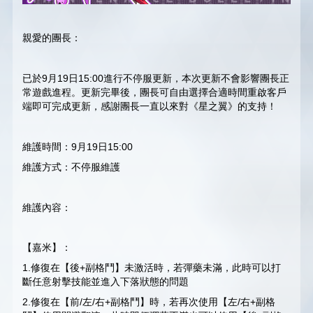
親愛的團長：
已於9月19日15:00進行不停服更新，本次更新不會影響團長正
常遊戲進程。更新完畢後，團長可自由選擇合適時間重啟客戶
端即可完成更新，感謝團長一直以來對《星之翼》的支持！
維護時間：9月19日15:00
維護方式：不停服維護
維護內容：
【嘉米】：
1.修復在【後+副格鬥】未激活時，若彈藥未滿，此時可以打
斷任意射擊技能並進入下落狀態的問題
2.修復在【前/左/右+副格鬥】時，若再次使用【左/右+副格