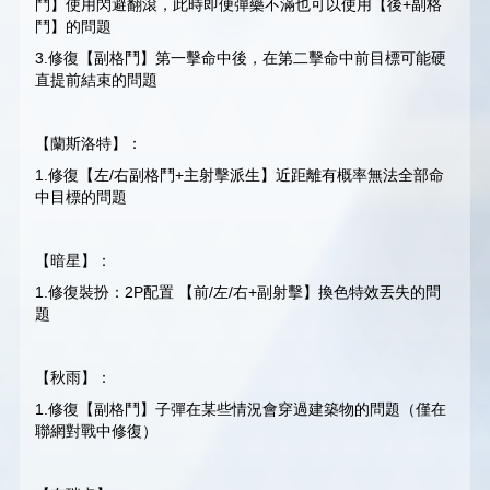
鬥】使用閃避翻滾，此時即便彈藥不滿也可以使用【後+副格
鬥】的問題
3.修復【副格鬥】第一擊命中後，在第二擊命中前目標可能硬
直提前結束的問題
【蘭斯洛特】：
1.修復【左/右副格鬥+主射擊派生】近距離有概率無法全部命
中目標的問題
【暗星】：
1.修復裝扮：2P配置 【前/左/右+副射擊】換色特效丟失的問
題
【秋雨】：
1.修復【副格鬥】子彈在某些情況會穿過建築物的問題（僅在
聯網對戰中修復）