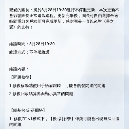
親愛的團長：將於8月28日19:30進行不停服更新，本次更新不
會影響團長正常遊戲進程。更新完畢後，團長可自由選擇合適
時間重啟客戶端即可完成更新，感謝團長一直以來對《星之
翼》的支持！
維護時間：8月28日19:30
維護方式：不停服維護
維護內容：
【問題修復】
1.修復移動端使用手柄肩鍵時，可能會觸發閃避的問題
2.修復回放結算界面顯示異常的問題
【朗基努斯-蓓爾塔】
1. 修復在1v1模式下，【後+副射擊】彈藥可能會出現無法回復
的問題