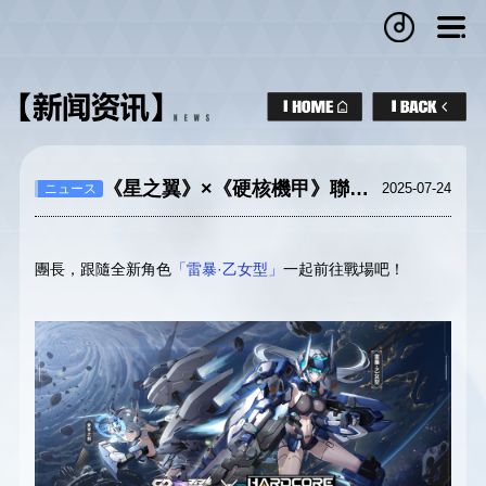
《星之翼》×《硬核機甲》聯動正式開啟！
2025-07-24
ニュース
團長，跟隨全新角色
「雷暴·乙女型」
一起前往戰場吧！