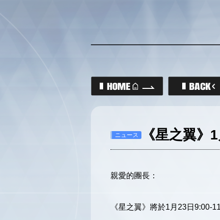
《星之翼》1
ニュース
親愛的團長：
《星之翼》將於1月23日9:0