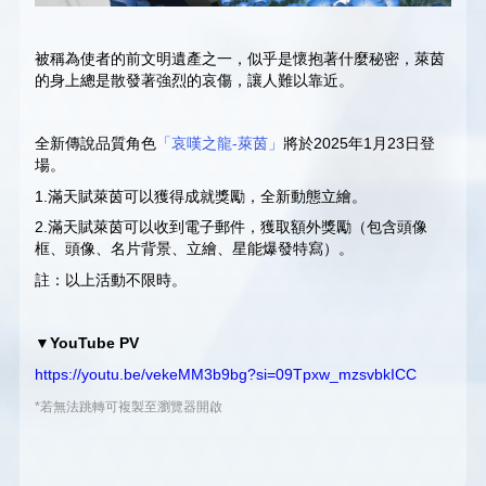
被稱為使者的前文明遺產之一，似乎是懷抱著什麼秘密，萊茵
的身上總是散發著強烈的哀傷，讓人難以靠近。
全新傳說品質角色
「哀嘆之龍-萊茵」
將於2025年1月23日登
場。
1.滿天賦萊茵可以獲得成就獎勵，全新動態立繪。
2.滿天賦萊茵可以收到電子郵件，獲取額外獎勵（包含頭像
框、頭像、名片背景、立繪、星能爆發特寫）。
註：以上活動不限時。
▼YouTube PV
https://youtu.be/vekeMM3b9bg?si=09Tpxw_mzsvbkICC
*若無法跳轉可複製至瀏覽器開啟