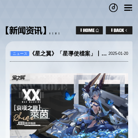
《星之翼》「星導使檔案」丨哀嘆之龍-萊茵
2025-01-20
ニュース