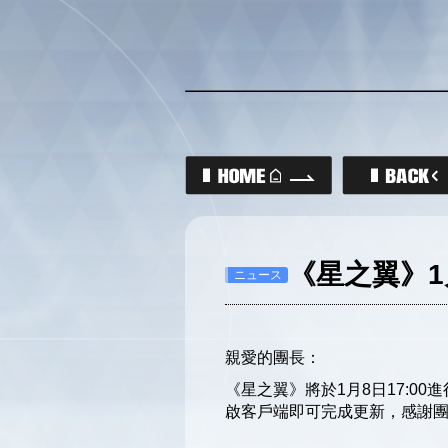
《星之翼》1
ニュース
親愛的團長：
《星之翼》將於1月8日17:
啟客戶端即可完成更新，感謝