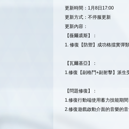
更新時間：1月8日17:00
更新方式：不停服更新
更新內容：
【薇爾裘斯】：
1. 修復【防禦】成功格擋實
【瓦爾基亞】：
1.修復【副格鬥+副射擊】派
【問題修復】：
1.修復行動端使用蓄力技能期
2.修復遊戲啟動介面的音樂的