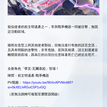
疑似使者的前文明遺產之一，常與戰爭機器一同被目擊，無固
定活動區域。
雖然在造型上與其他使者類似，但無法進行有效的語言交流，
且具有明顯的攻擊性，非常危險。若與其相遇，請立刻迴避並
離開當前區域，因為它的出現往往意味著死亡已經近在咫尺…
全新角色「孽災-瓦爾基婭」登場！
陣營：前文明遺產-戰爭機器
PV视频：
https://youtu.be/96XnAPVMnM0?
si=0kXELhRGoC5P1vGQ
（若無法跳轉可複製至瀏覽器開啟）