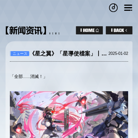
《星之翼》「星導使檔案」丨孽災-瓦爾基婭
2025-01-02
ニュース
「全部......消滅！」