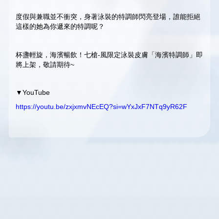
度假與兼職並不衝突，身著泳裝的特調師閃亮登場，誰能拒絕
這樣的她為你遞來的特調呢？
杯盞輕旋，海濱暢飲！七槍-風限定泳裝皮膚「海濱特調師」即
將上架，敬請期待~
▼YouTube
https://youtu.be/zxjxmvNEcEQ?si=wYxJxF7NTq9yR62F