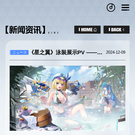
《星之翼》泳裝展示PV ——風「海濱特調師」
2024-12-09
ニュース