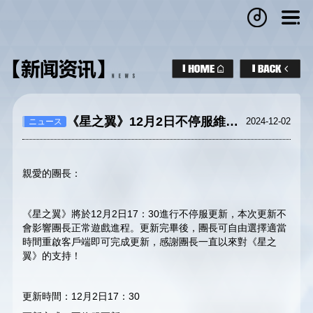
《星之翼》12月2日不停服維修公告
2024-12-02
ニュース
親愛的團長：
《星之翼》將於12月2日17：30進行不停服更新，本次更新不
會影響團長正常遊戲進程。更新完畢後，團長可自由選擇適當
時間重啟客戶端即可完成更新，感謝團長一直以來對《星之
翼》的支持！
更新時間：12月2日17：30