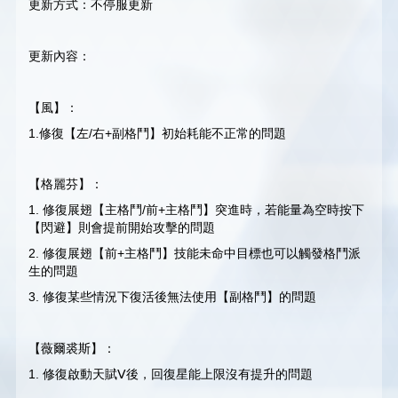
更新方式：不停服更新
更新內容：
【風】：
1.修復【左/右+副格鬥】初始耗能不正常的問題
【格麗芬】：
1. 修復展翅【主格鬥/前+主格鬥】突進時，若能量為空時按下
【閃避】則會提前開始攻擊的問題
2. 修復展翅【前+主格鬥】技能未命中目標也可以觸發格鬥派
生的問題
3. 修復某些情況下復活後無法使用【副格鬥】的問題
【薇爾裘斯】：
1. 修復啟動天賦Ⅴ後，回復星能上限沒有提升的問題