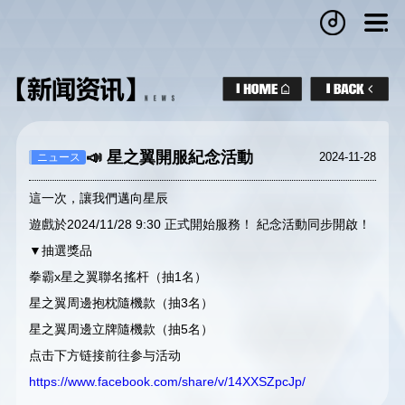
📣 星之翼開服紀念活動
2024-11-28
ニュース
這一次，讓我們邁向星辰
遊戲於2024/11/28 9:30 正式開始服務！ 紀念活動同步開啟！
▼抽選獎品
拳霸x星之翼聯名搖杆（抽1名）
星之翼周邊抱枕隨機款（抽3名）
星之翼周邊立牌隨機款（抽5名）
点击下方链接前往参与活动
https://www.facebook.com/share/v/14XXSZpcJp/