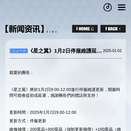
《星之翼》1月2日停服維護延長公告
2025-01-02
ニュース
親愛的團長：
《星之翼》將於1月2日9:00-12:00進行停服維護更新，開服時
間可能會提前或延遲，感謝團長們的體諒與支持！
更新時間：2025年1月2日9:00-12:00
更新方式：停服更新
維修補償：200星晶+300星晶（強制更新補償）+100星晶（維